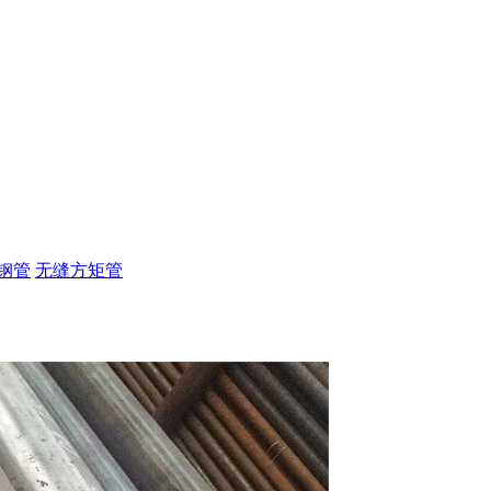
钢管
无缝方矩管