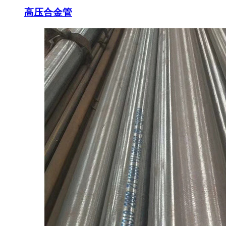
高压合金管