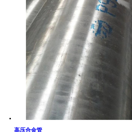
高压合金管