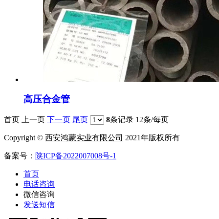
高压合金管
首页
上一页
下一页
尾页
8
条记录 12条/每页
Copyright ©
西安鸿蒙实业有限公司
2021年版权所有
备案号：
陕ICP备2022007008号-1
首页
电话咨询
微信咨询
发送短信