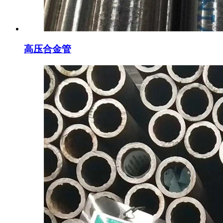
高压合金管