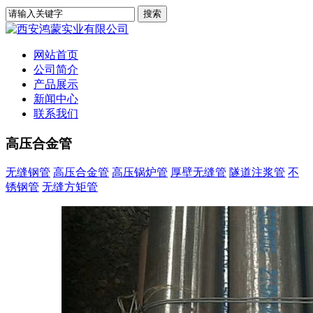
网站首页
公司简介
产品展示
新闻中心
联系我们
高压合金管
无缝钢管
高压合金管
高压锅炉管
厚壁无缝管
隧道注浆管
不
锈钢管
无缝方矩管