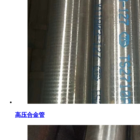
高压合金管