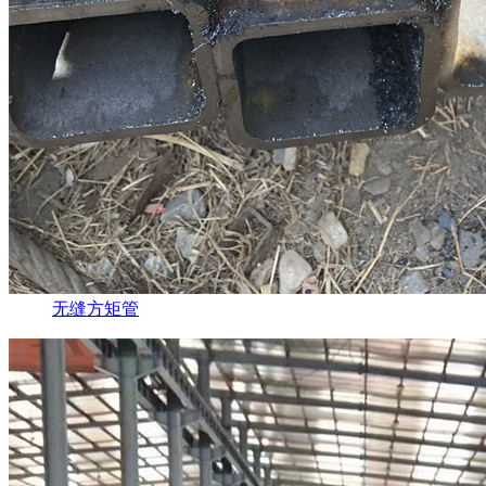
无缝方矩管