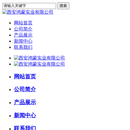
网站首页
公司简介
产品展示
新闻中心
联系我们
网站首页
公司简介
产品展示
新闻中心
联系我们