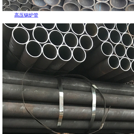
高压锅炉管