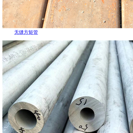
无缝方矩管