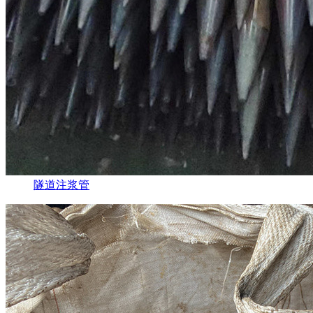
隧道注浆管