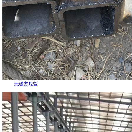
无缝方矩管