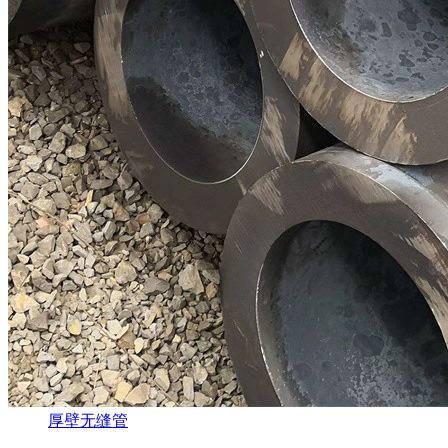
厚壁无缝管