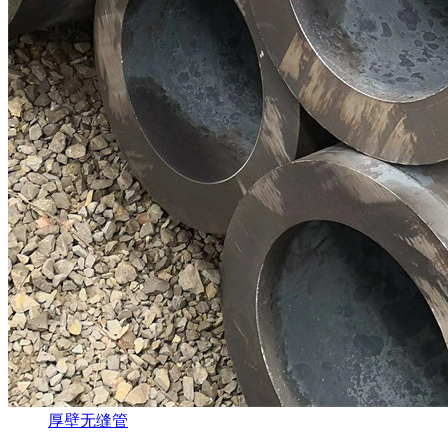
厚壁无缝管