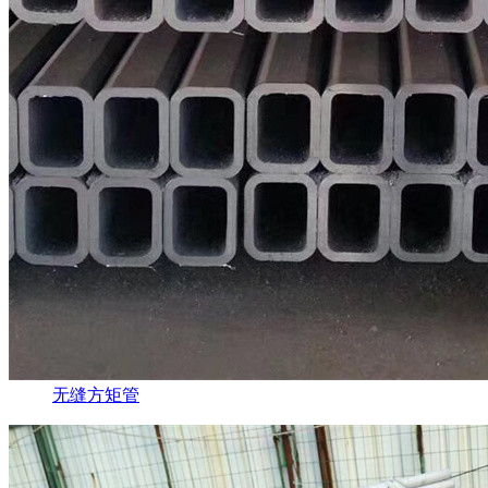
无缝方矩管