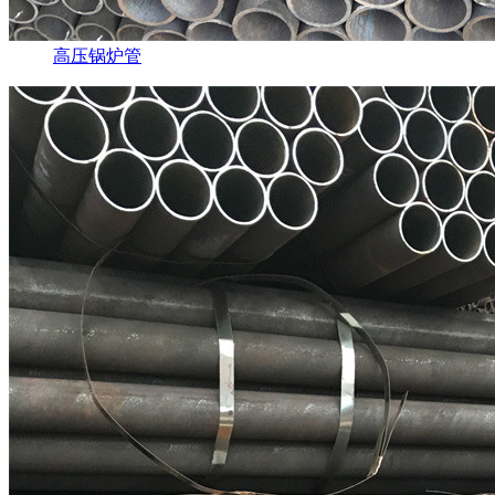
高压锅炉管