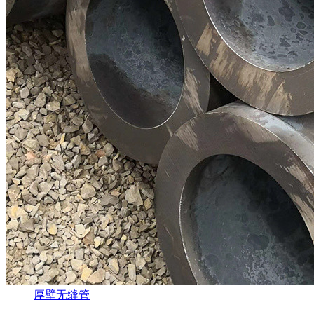
厚壁无缝管