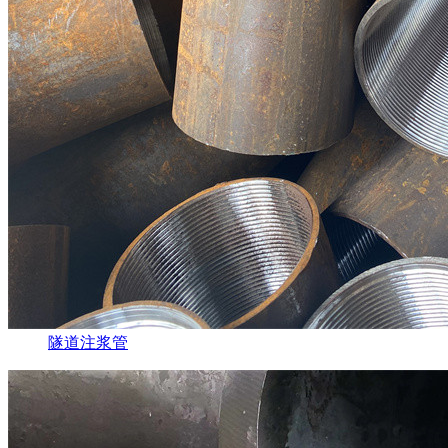
隧道注浆管