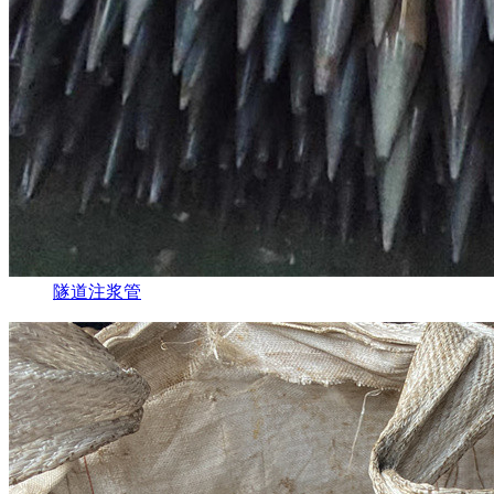
隧道注浆管