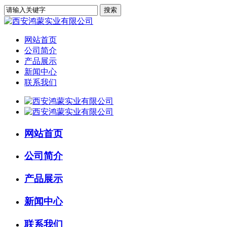
网站首页
公司简介
产品展示
新闻中心
联系我们
网站首页
公司简介
产品展示
新闻中心
联系我们