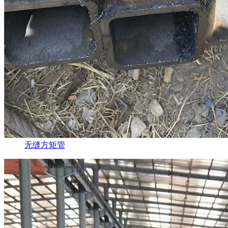
无缝方矩管