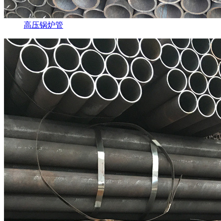
高压锅炉管