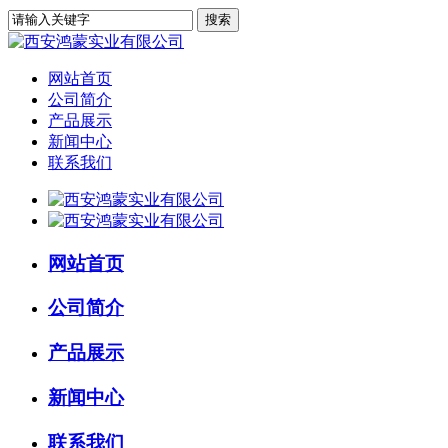
网站首页
公司简介
产品展示
新闻中心
联系我们
网站首页
公司简介
产品展示
新闻中心
联系我们