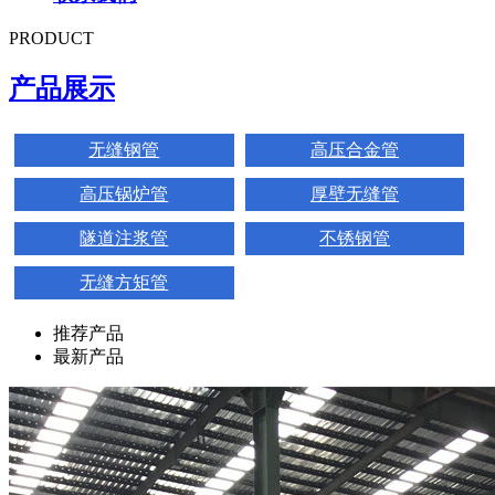
PRODUCT
产品展示
无缝钢管
高压合金管
高压锅炉管
厚壁无缝管
隧道注浆管
不锈钢管
无缝方矩管
推荐产品
最新产品