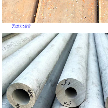
无缝方矩管