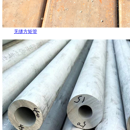
无缝方矩管