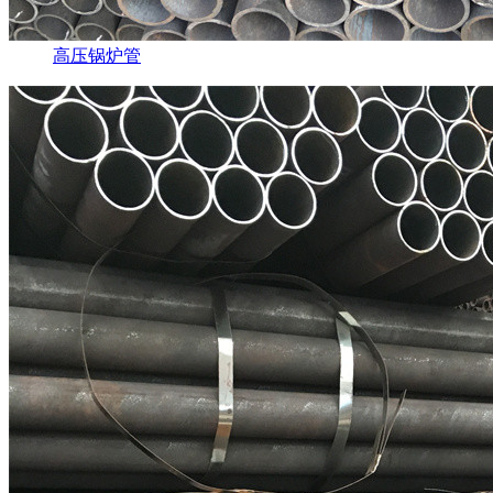
高压锅炉管