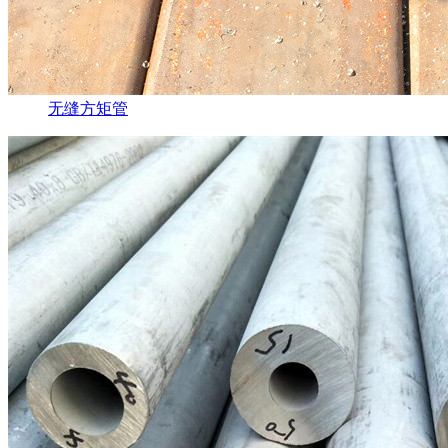
无缝方矩管