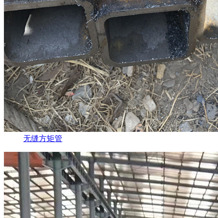
无缝方矩管