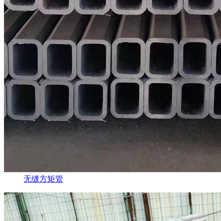
无缝方矩管