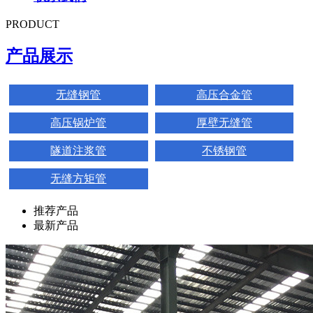
PRODUCT
产品展示
无缝钢管
高压合金管
高压锅炉管
厚壁无缝管
隧道注浆管
不锈钢管
无缝方矩管
推荐产品
最新产品