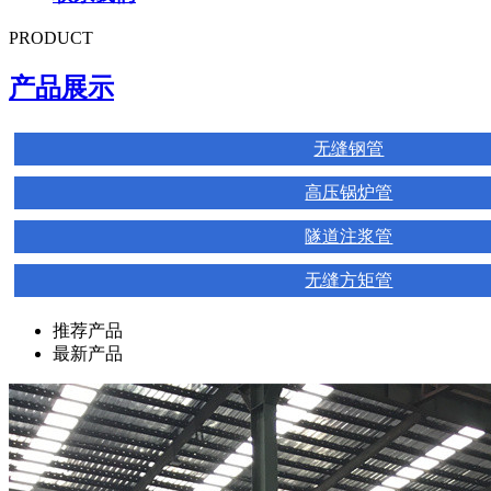
PRODUCT
产品展示
无缝钢管
高压锅炉管
隧道注浆管
无缝方矩管
推荐产品
最新产品