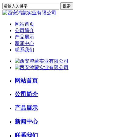
网站首页
公司简介
产品展示
新闻中心
联系我们
网站首页
公司简介
产品展示
新闻中心
联系我们