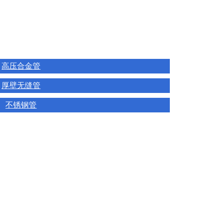
高压合金管
厚壁无缝管
不锈钢管