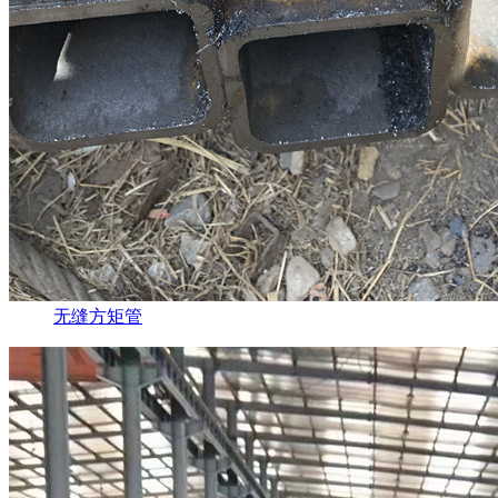
无缝方矩管