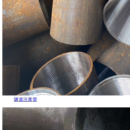
隧道注浆管