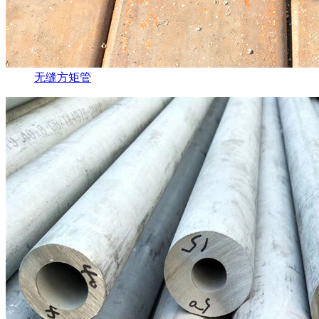
无缝方矩管