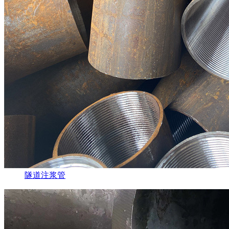
隧道注浆管