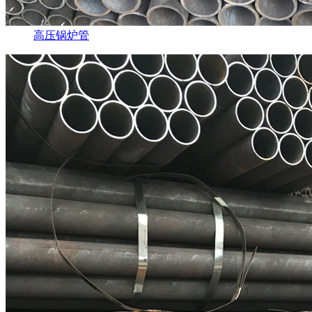
高压锅炉管