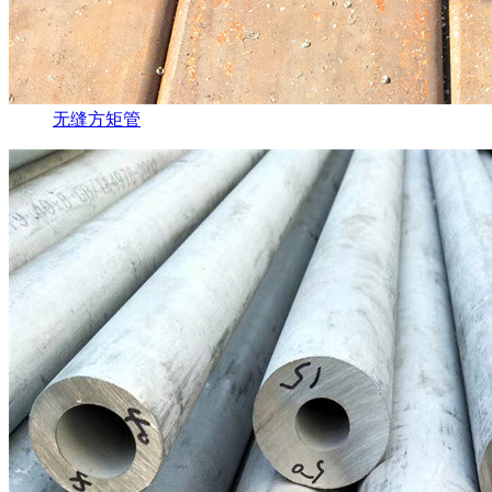
无缝方矩管