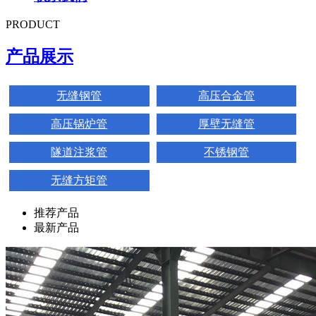
PRODUCT
产品展示
无缝钢管
高压合金管
高压锅炉管
厚壁无缝管
隧道注浆管
不锈钢管
无缝方矩管
推荐产品
最新产品