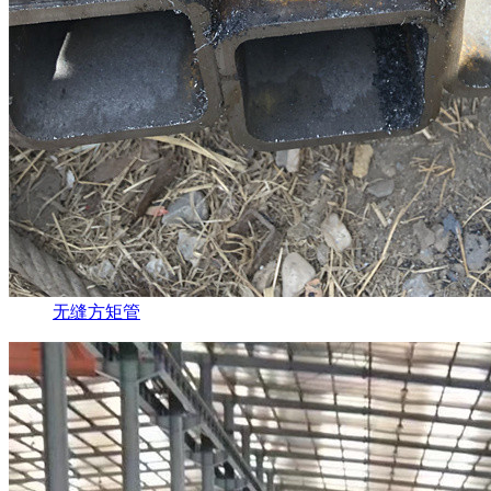
无缝方矩管