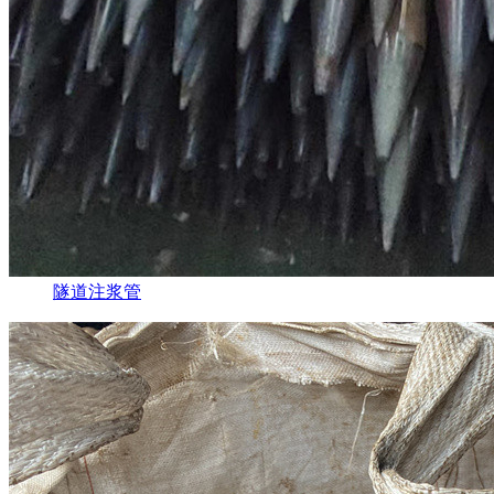
隧道注浆管