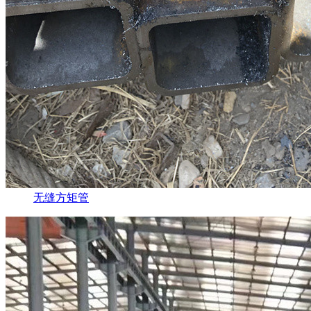
无缝方矩管