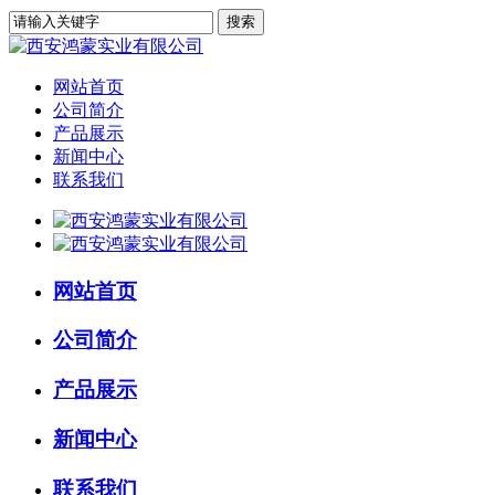
网站首页
公司简介
产品展示
新闻中心
联系我们
网站首页
公司简介
产品展示
新闻中心
联系我们