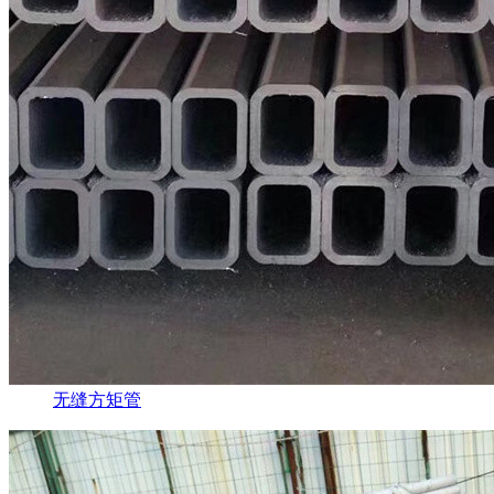
无缝方矩管