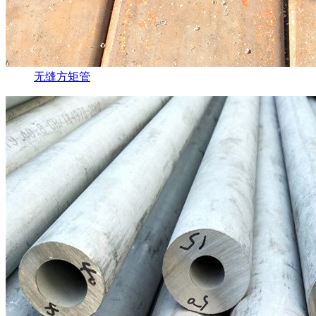
无缝方矩管