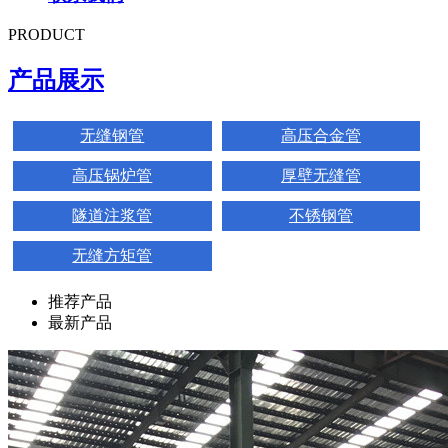
PRODUCT
产品展示
无缝钢管
高压合金管
高压锅炉管
厚壁无缝管
隧道注浆管
不锈钢管
无缝方矩管
推荐产品
最新产品