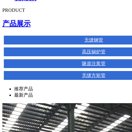
PRODUCT
产品展示
无缝钢管
高压锅炉管
隧道注浆管
无缝方矩管
推荐产品
最新产品