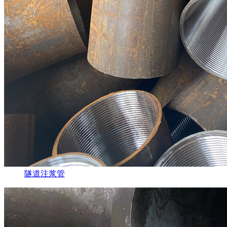
隧道注浆管