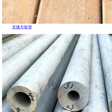
无缝方矩管