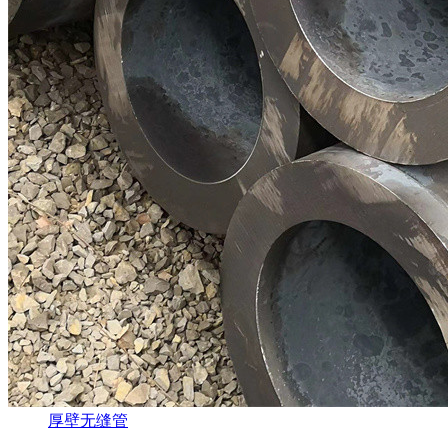
厚壁无缝管