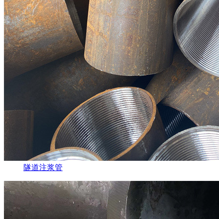
隧道注浆管