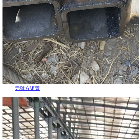
无缝方矩管