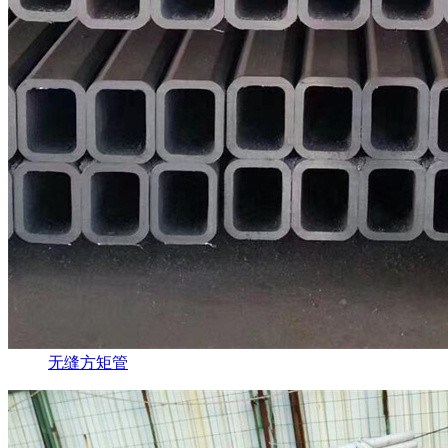
无缝方矩管