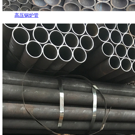
高压锅炉管