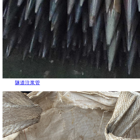
隧道注浆管