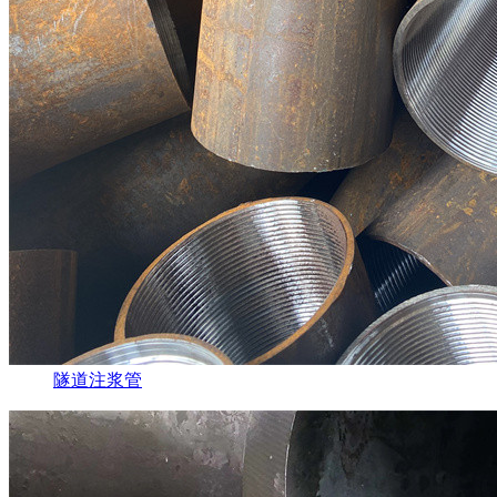
隧道注浆管