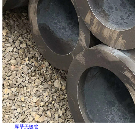
厚壁无缝管