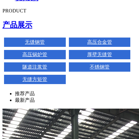
PRODUCT
产品展示
无缝钢管
高压合金管
高压锅炉管
厚壁无缝管
隧道注浆管
不锈钢管
无缝方矩管
推荐产品
最新产品