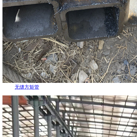
无缝方矩管