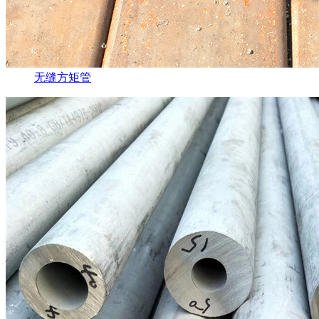
无缝方矩管