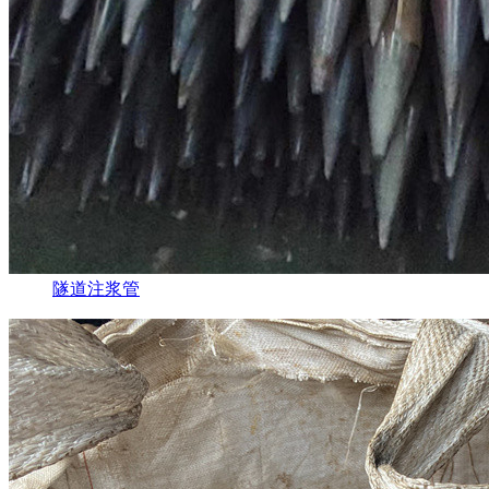
隧道注浆管