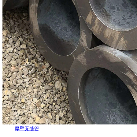
厚壁无缝管