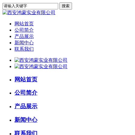
网站首页
公司简介
产品展示
新闻中心
联系我们
网站首页
公司简介
产品展示
新闻中心
联系我们