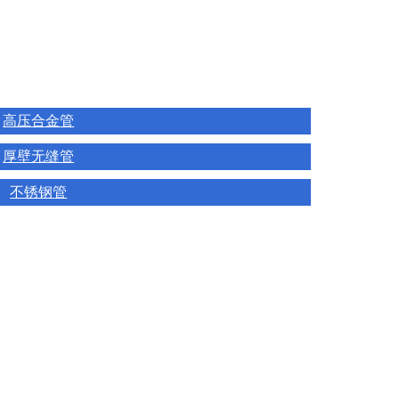
高压合金管
厚壁无缝管
不锈钢管