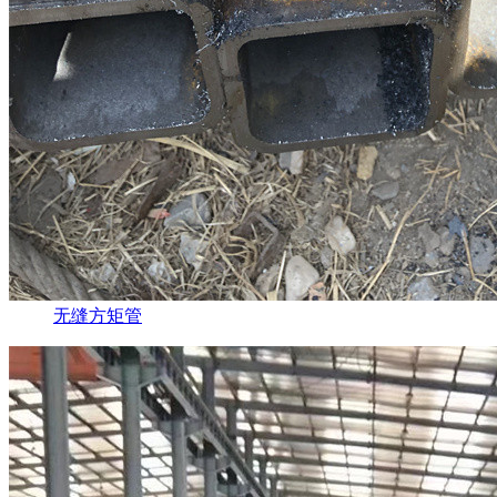
无缝方矩管