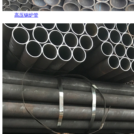
高压锅炉管