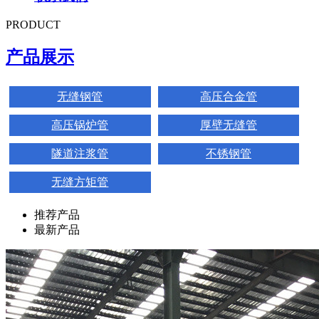
PRODUCT
产品展示
无缝钢管
高压合金管
高压锅炉管
厚壁无缝管
隧道注浆管
不锈钢管
无缝方矩管
推荐产品
最新产品