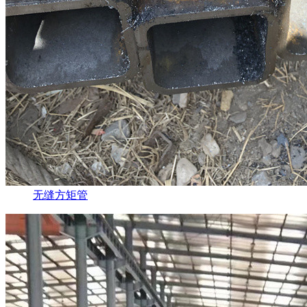
无缝方矩管