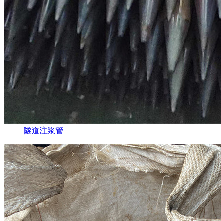
隧道注浆管