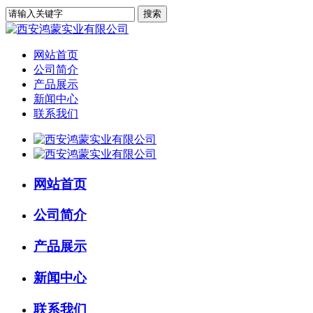
网站首页
公司简介
产品展示
新闻中心
联系我们
网站首页
公司简介
产品展示
新闻中心
联系我们