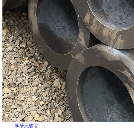
厚壁无缝管