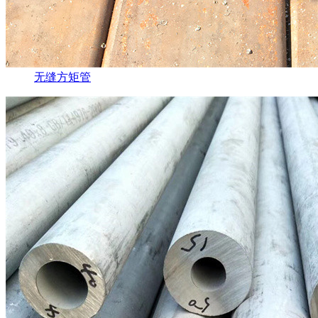
无缝方矩管