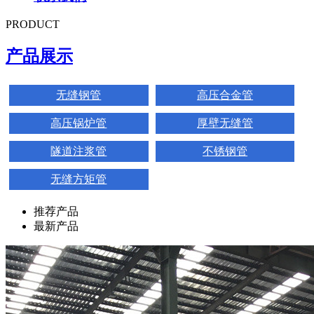
PRODUCT
产品展示
无缝钢管
高压合金管
高压锅炉管
厚壁无缝管
隧道注浆管
不锈钢管
无缝方矩管
推荐产品
最新产品