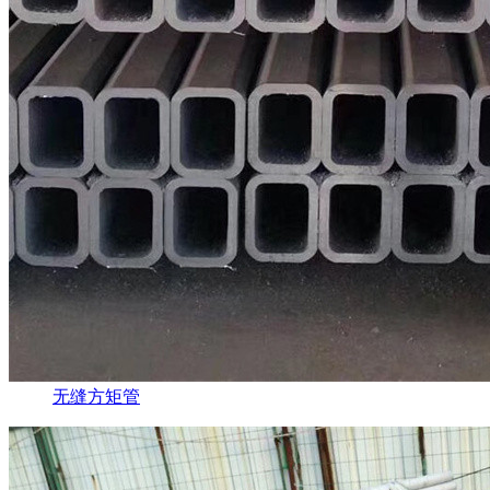
无缝方矩管