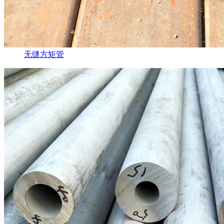
无缝方矩管