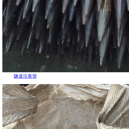
隧道注浆管