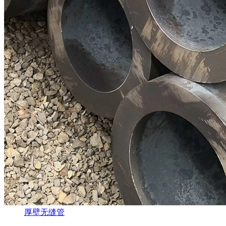
厚壁无缝管