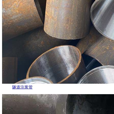
隧道注浆管