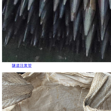
隧道注浆管