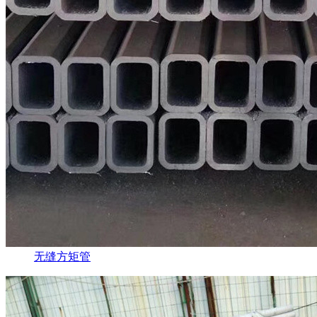
无缝方矩管