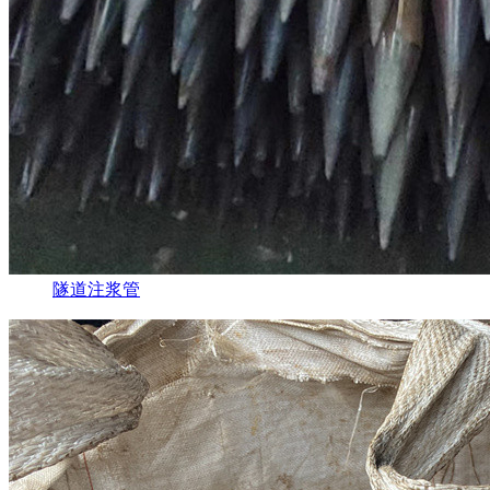
隧道注浆管