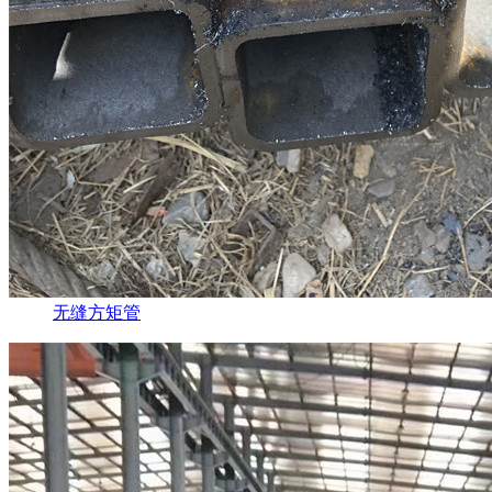
无缝方矩管