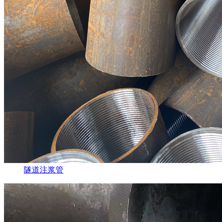
隧道注浆管