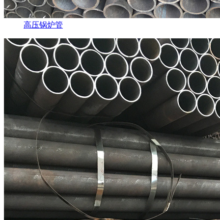
高压锅炉管