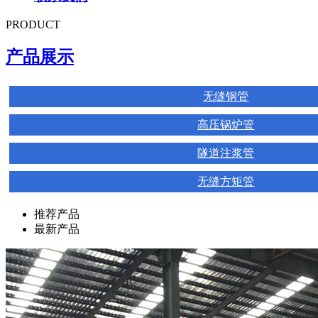
PRODUCT
产品展示
无缝钢管
高压锅炉管
隧道注浆管
无缝方矩管
推荐产品
最新产品