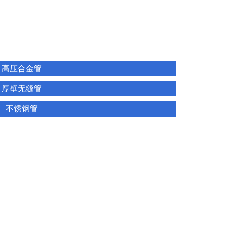
高压合金管
厚壁无缝管
不锈钢管