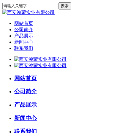
网站首页
公司简介
产品展示
新闻中心
联系我们
网站首页
公司简介
产品展示
新闻中心
联系我们