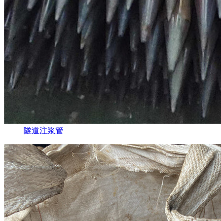
隧道注浆管