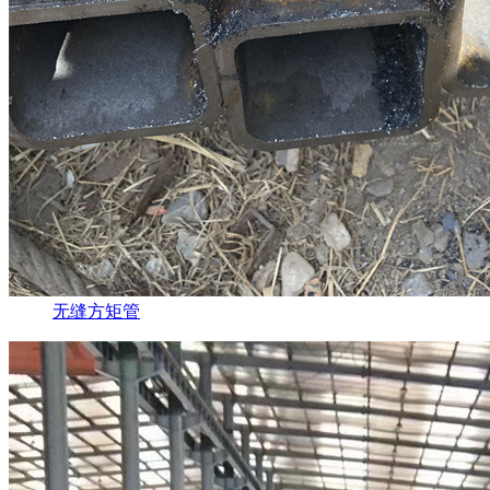
无缝方矩管