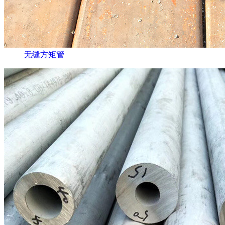
无缝方矩管