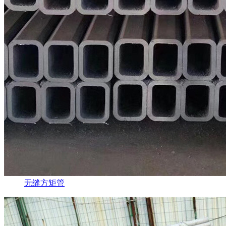
无缝方矩管