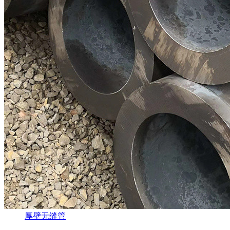
厚壁无缝管