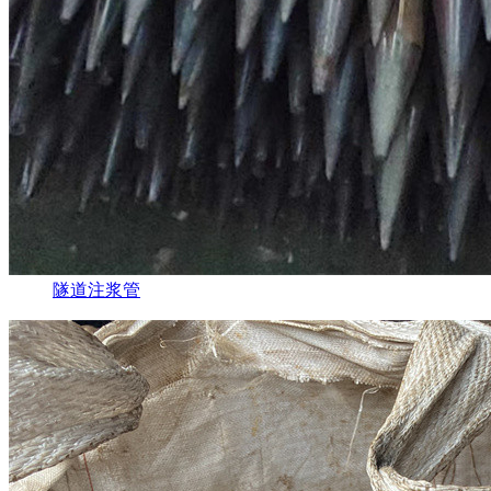
隧道注浆管