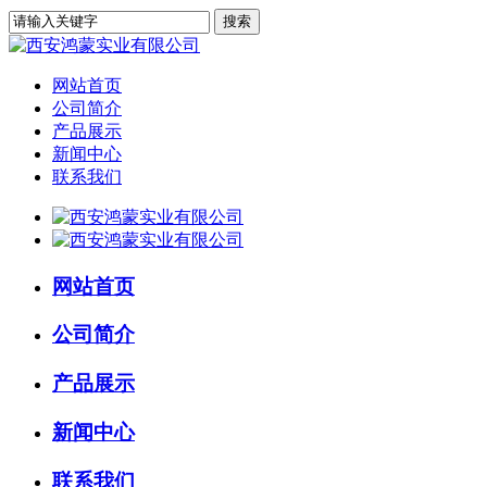
网站首页
公司简介
产品展示
新闻中心
联系我们
网站首页
公司简介
产品展示
新闻中心
联系我们