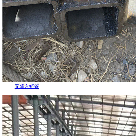
无缝方矩管