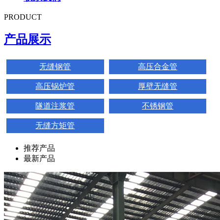
PRODUCT
产品展示
无缝钢管
高压合金管
高压锅炉管
厚壁无缝管
隧道注浆管
不锈钢管
无缝方矩管
推荐产品
最新产品