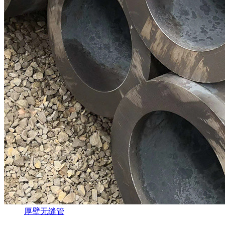
厚壁无缝管